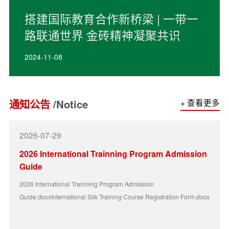
搭建国际教育合作新桥梁 | 一带一
路联通世界 金砖精神凝聚共识
2024-11-08
通知公告
/Notice
+ 查看更多
2026-07-29
2026 International Trainning Program Admission
Guide
2026 International Trainning Program Admission
Guide.docxInternational Silk Training Course Registration Form.docx