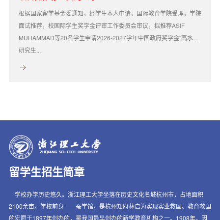
根据国家留学基金委通知，经学生本人申请，国际教育学院受理，学院
面试推荐，校国际学生奖学金评审工作委员会审议，拟推荐ASIF
MUHAMMAD等20名学生申请2026-2027学年中国政府奖学金“高水平
研究生...
留学生招生简章
学校办学历史悠久。浙江理工大学坐落在历史文化名城杭州市，占地面积
2100余亩。学校前身——蚕学馆，是杭州知府林启为实现实业救国、教育救国
的宏愿于1897年创办的，是我国最早创办的新学教育机构之一。1908年，因